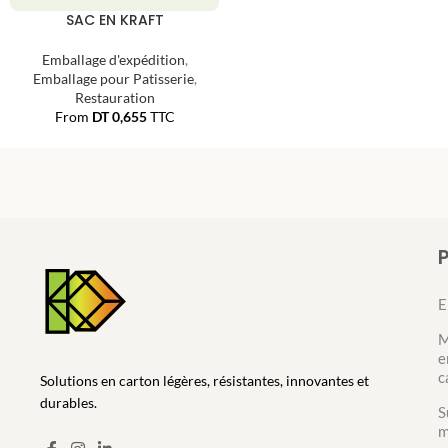
SAC EN KRAFT
Emballage d'expédition
,
Emballage pour Patisserie
,
Restauration
From
DT
0,655
TTC
E
M
e
c
Solutions en carton légères, résistantes, innovantes et
durables.
S
m