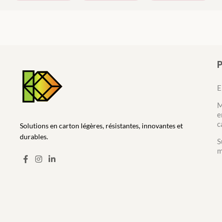
E
M
e
c
Solutions en carton légères, résistantes, innovantes et
durables.
S
m