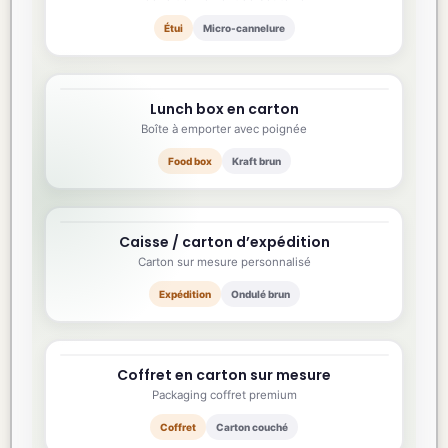
Étui
Micro-cannelure
Lunch box en carton
180×120×95 mm
Boîte à emporter avec poignée
Food box
Kraft brun
Caisse / carton d’expédition
350×250×200 mm
Carton sur mesure personnalisé
Expédition
Ondulé brun
Coffret en carton sur mesure
260×200×80 mm
Packaging coffret premium
Coffret
Carton couché