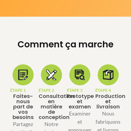
Comment ça marche
ÉTAPE 1
ÉTAPE 2
ÉTAPE 3
ÉTAPE 4
Faites-
Consultation
Prototype
Production
nous
en
et
et
part de
matière
examen
livraison
vos
de
Examiner
Nous
besoins
conception
et
fabriquons
Partagez
Notre
approuver
et livrons