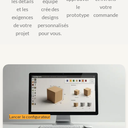
les détails
équipe
le
votre
et les
crée des
prototype
commande
exigences
designs
de votre
personnalisés
projet
pour vous.
Lancer le configurateur