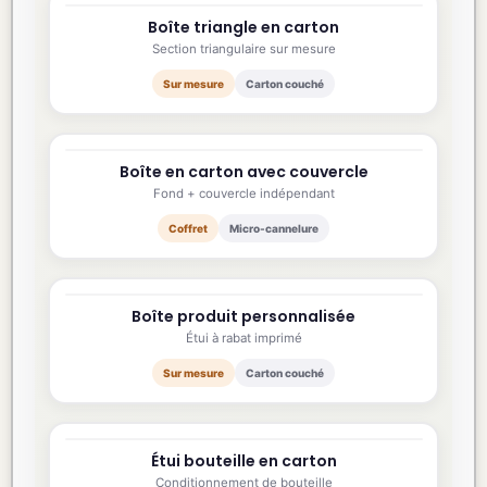
Boîte triangle en carton
220×90×90 mm
Section triangulaire sur mesure
Sur mesure
Carton couché
Boîte en carton avec couvercle
300×300×150 mm
Fond + couvercle indépendant
Coffret
Micro-cannelure
Boîte produit personnalisée
150×90×50 mm
Étui à rabat imprimé
Sur mesure
Carton couché
Étui bouteille en carton
90×90×330 mm
Conditionnement de bouteille