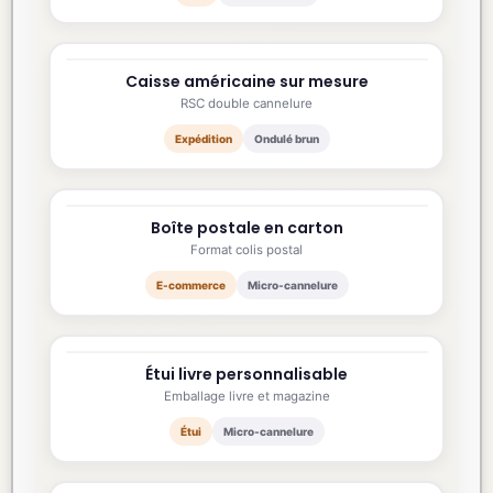
Caisse américaine sur mesure
400×300×250 mm
RSC double cannelure
Expédition
Ondulé brun
Boîte postale en carton
240×180×80 mm
Format colis postal
E-commerce
Micro-cannelure
Étui livre personnalisable
250×180×40 mm
Emballage livre et magazine
Étui
Micro-cannelure