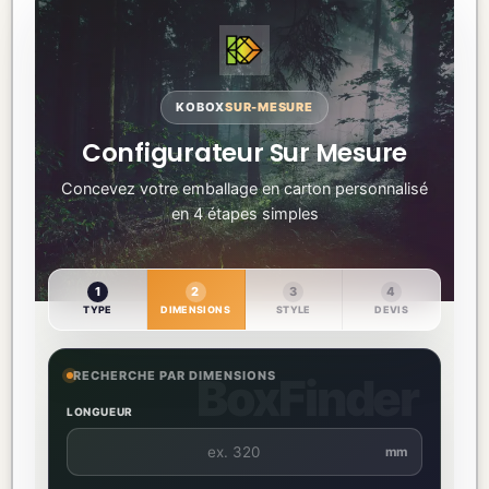
KOBOX
SUR-MESURE
Configurateur Sur Mesure
Concevez votre emballage en carton personnalisé
en 4 étapes simples
1
2
3
4
TYPE
DIMENSIONS
STYLE
DEVIS
RECHERCHE PAR DIMENSIONS
LONGUEUR
mm