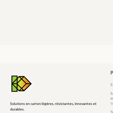
E
M
e
c
Solutions en carton légères, résistantes, innovantes et
durables.
S