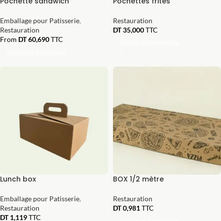
Pochette sandwich
Pochettes frites
Emballage pour Patisserie
,
Restauration
Restauration
DT
35,000
TTC
From
DT
60,690
TTC
CHOIX DES OPTIONS
CHOIX DES OPTIONS
Lunch box
BOX 1/2 mètre
Emballage pour Patisserie
,
Restauration
Restauration
DT
0,981
TTC
DT
1,119
TTC