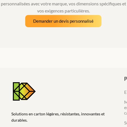
personnalisées avec votre marque, vos dimensions spécifiques et
vos exigences particulières.
Demander un devis personnalisé
E
M
e
c
Solutions en carton légères, résistantes, innovantes et
durables.
S