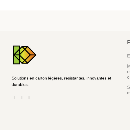
E
M
e
c
Solutions en carton légères, résistantes, innovantes et
durables.
S
m