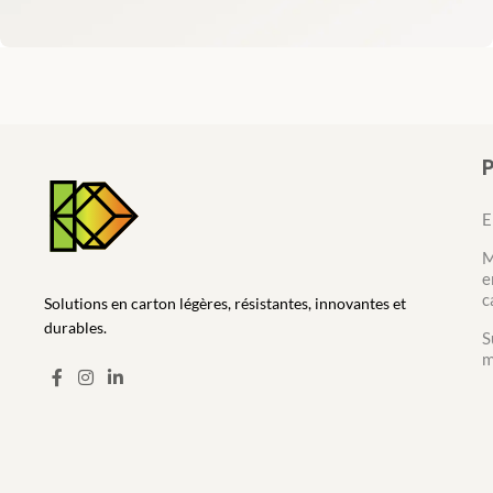
Disposition des sièges pour les conférences
Événements
E
M
e
c
Solutions en carton légères, résistantes, innovantes et
durables.
S
m