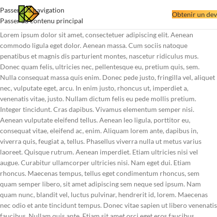
Passer à la navigation
Obtenir un dev
Passer au contenu principal
Lorem ipsum dolor sit amet, consectetuer adipiscing elit. Aenean
commodo ligula eget dolor. Aenean massa. Cum sociis natoque
penatibus et magnis dis parturient montes, nascetur ridiculus mus.
Donec quam felis, ultricies nec, pellentesque eu, pretium quis, sem.
Nulla consequat massa quis enim. Donec pede justo, fringilla vel, aliquet
nec, vulputate eget, arcu. In enim justo, rhoncus ut, imperdiet a,
venenatis vitae, justo. Nullam dictum felis eu pede mollis pretium.
Integer tincidunt. Cras dapibus. Vivamus elementum semper nisi.
Aenean vulputate eleifend tellus. Aenean leo ligula, porttitor eu,
consequat vitae, eleifend ac, enim. Aliquam lorem ante, dapibus in,
viverra quis, feugiat a, tellus. Phasellus viverra nulla ut metus varius
laoreet. Quisque rutrum. Aenean imperdiet. Etiam ultricies nisi vel
augue. Curabitur ullamcorper ultricies nisi. Nam eget dui. Etiam
rhoncus. Maecenas tempus, tellus eget condimentum rhoncus, sem
quam semper libero, sit amet adipiscing sem neque sed ipsum. Nam
quam nunc, blandit vel, luctus pulvinar, hendrerit id, lorem. Maecenas
nec odio et ante tincidunt tempus. Donec vitae sapien ut libero venenatis
faucibus. Nullam quis ante. Etiam sit amet orci eget eros faucibus