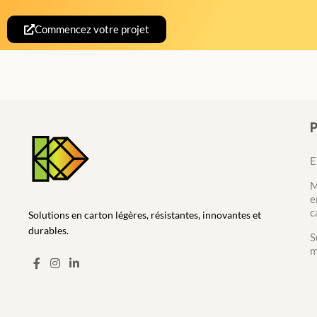
Commencez votre projet
E
M
e
c
Solutions en carton légères, résistantes, innovantes et
durables.
S
m